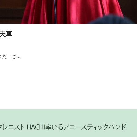
 天草
れた「さ…