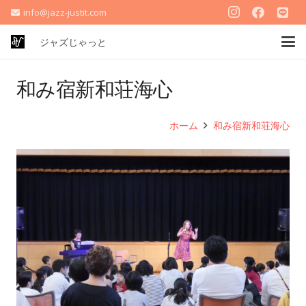
info@jazz-justit.com
ジャズじゃっと
和み宿新和荘海心
ホーム
和み宿新和荘海心